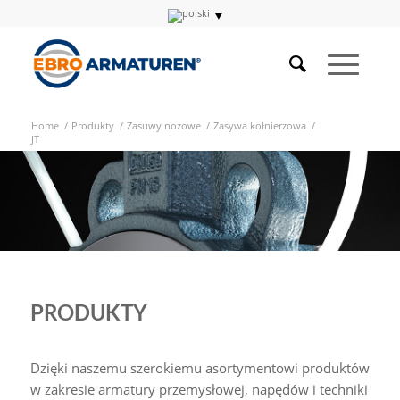
Home
/
Produkty
/
Zasuwy nożowe
/
Zasywa kołnierzowa
/
JT
PRODUKTY
Dzięki naszemu szerokiemu asortymentowi produktów
w zakresie armatury przemysłowej, napędów i techniki