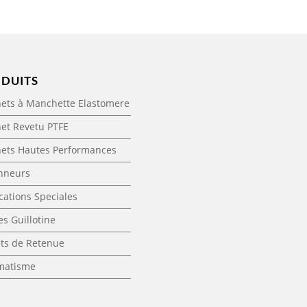
DUITS
ets à Manchette Elastomere
et Revetu PTFE
nets Hautes Performances
onneurs
cations Speciales
s Guillotine
ts de Retenue
matisme