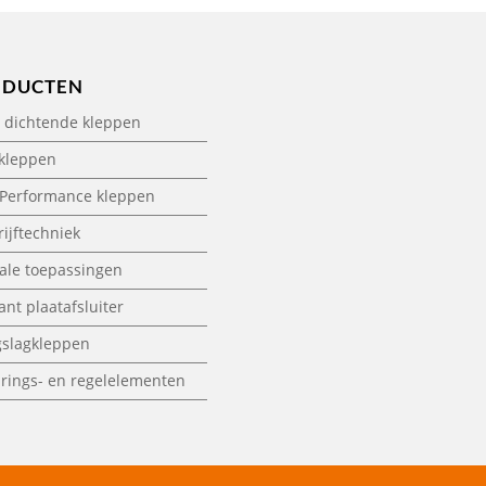
ODUCTEN
 dichtende kleppen
 kleppen
-Performance kleppen
ijftechniek
ale toepassingen
nt plaatafsluiter
gslagkleppen
rings- en regelelementen