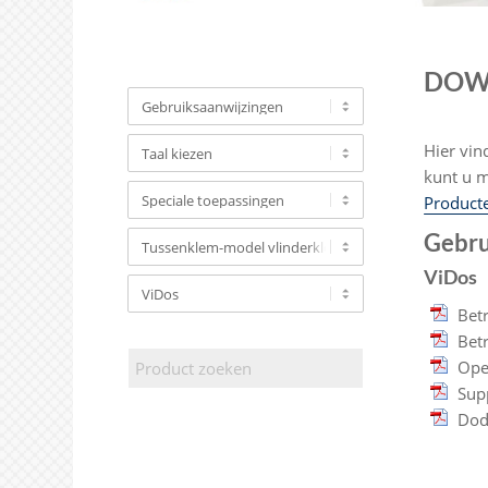
DOW
Hier vin
kunt u m
Product
Gebru
ViDos
Bet
Bet
Ope
Sup
Dod