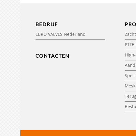
BEDRIJF
PR
EBRO VALVES Nederland
Zacht
PTFE
High
CONTACTEN
Aandr
Speci
Meska
Teru
Bestu