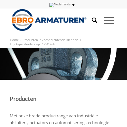
Home
/
Producten
/
Zacht dichtende kleppen
/
Lug type vlinderklep
/
Z 414-A
Producten
Met onze brede productrange aan industriële
afsluiters, actuators en automatiseringstechnologie