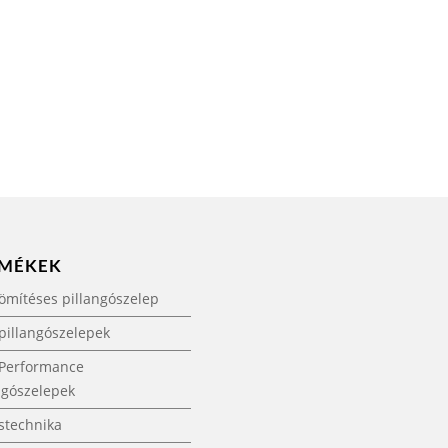
RMÉKEK
ömítéses pillangószelep
pillangószelepek
 Performance
ngószelepek
stechnika