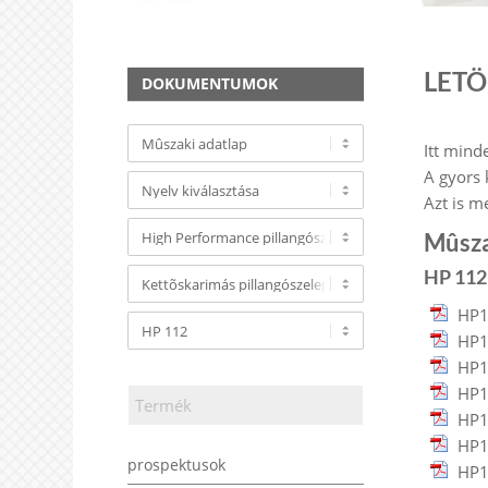
LETÖ
DOKUMENTUMOK
Itt mind
A gyors 
Azt is m
Mûsza
HP 112
HP1
HP1
HP1
HP1
HP1
HP1
prospektusok
HP1