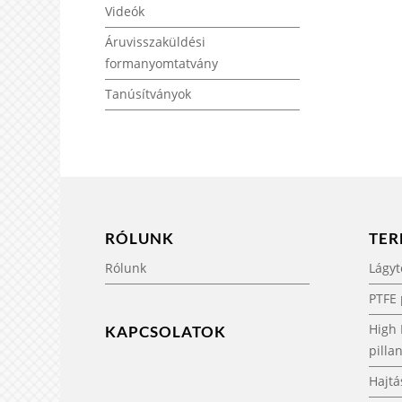
Videók
Áruvisszaküldési
formanyomtatvány
Tanúsítványok
RÓLUNK
TE
Rólunk
Lágyt
PTFE 
High
KAPCSOLATOK
pilla
Hajtá