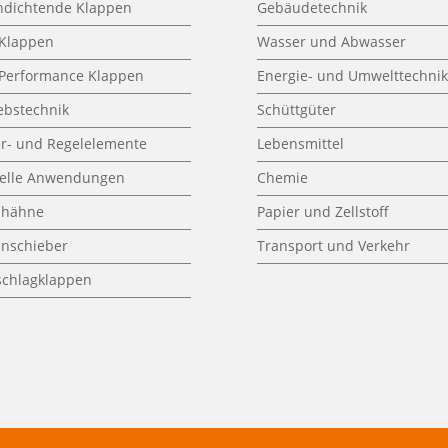
hdichtende Klappen
Gebäudetechnik
 Klappen
Wasser und Abwasser
 Performance Klappen
Energie- und Umwelttechni
ebstechnik
Schüttgüter
er- und Regelelemente
Lebensmittel
ielle Anwendungen
Chemie
lhähne
Papier und Zellstoff
enschieber
Transport und Verkehr
schlagklappen