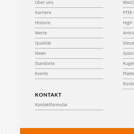
Über uns
Weic
Karriere
PTFE
Historie
High
Werte
Antri
Qualität
Steu
News
Spez
Standorte
Kuge
Events
Platt
Rück
KONTAKT
Kontaktformular